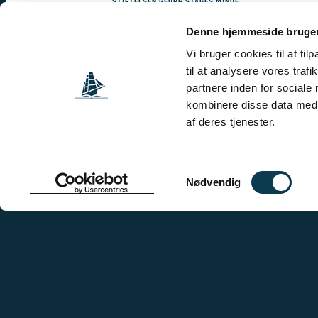
STIFTELSEN GEORG STAGES MINDE
KRUDTLØBSVEJ 73B
1439 KØBENHAVN K
Denne hjemmeside bruger
Vi bruger cookies til at til
T: +45 32 95 80 19
til at analysere vores tra
E:
STIFTELSEN@GEORGSTAGE.DK
partnere inden for sociale
COOKIEHÅNDTERING
kombinere disse data med a
af deres tjenester.
SPROG
KALAALLISUT
ENGLISH
Samtykkevalg
Nødvendig
FØLG OS
FACEBOOK
/
INSTAGRAM
NÆSTE TOGT: DER ER ÅBENT FOR ANSØGNINGER T
ANSØG NU