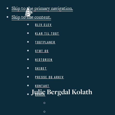
Skip to the primary navigation.
Skip to the content.
BLIV ELEV
KLAR TIL TOGT
TOGTPLANER
STØT OS
HISTORIEN
SKIBET
PRESSE OG ARKIV
KONTAKT
Julie Bergdal Kolath
DANSK