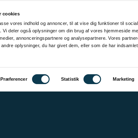
 cookies
passe vores indhold og annoncer, til at vise dig funktioner til soci
fik. Vi deler også oplysninger om din brug af vores hjemmeside m
 medier, annonceringspartnere og analysepartnere. Vores partne
ndre oplysninger, du har givet dem, eller som de har indsamlet 
Præferencer
Statistik
Marketing
IL TOGT 2027-1 - ANSØGNINGSFRIST D. 15. OKTOBER 2026.