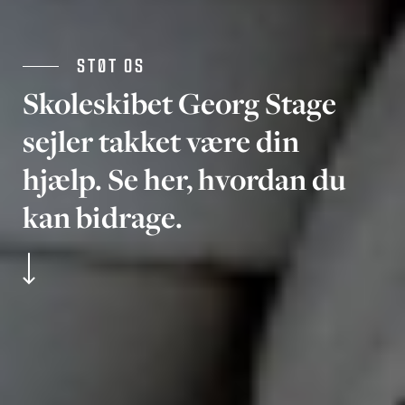
STØT OS
Skoleskibet Georg Stage
sejler takket være din
hjælp. Se her, hvordan du
kan bidrage.
L