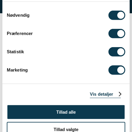
Samtykkevalg
Nødvendig
KONTAKT OS
Præferencer
STIFTELSEN GEORG STAGES MINDE
KRUDTLØBSVEJ 73B
1439 KØBENHAVN K
Statistik
T: +45 32 95 80 19
E:
STIFTELSEN@GEORGSTAGE.DK
Marketing
COOKIEHÅNDTERING
Vis detaljer
SPROG
KALAALLISUT
Tillad alle
ENGLISH
Tillad valgte