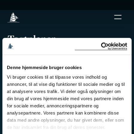
L
Togtplaner
Vi er i fuld gang med at planlægge fremtidens
Denne hjemmeside bruger cookies
togter. Her kan du se dem, der allerede er planlagt.
Vi bruger cookies til at tilpasse vores indhold og
En togtplan på Georg Stage er aldrig helt fastlagt,
annoncer, til at vise dig funktioner til sociale medier og til
og ændringer kan altid forekomme.
at analysere vores trafik. Vi deler også oplysninger om
din brug af vores hjemmeside med vores partnere inden
for sociale medier, annonceringspartnere og
analysepartnere. Vores partnere kan kombinere disse
TOGTPLANEN
/
data med andre oplysninger, du har givet dem, eller som
de har indsamlet fra din brug af deres tjenester.