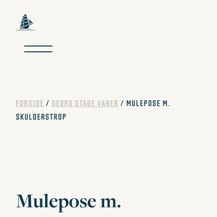
Skip to the primary navigation.
Skip to the content.
FORSIDE
/
GEORG STAGE VARER
/ MULEPOSE M.
SKULDERSTROP
Mulepose m.