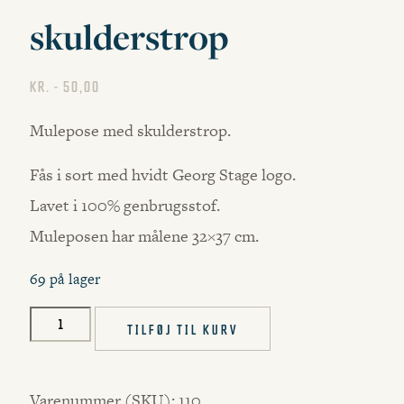
skulderstrop
KR.
50,00
Mulepose med skulderstrop.
Fås i sort med hvidt Georg Stage logo.
Lavet i 100% genbrugsstof.
Muleposen har målene 32×37 cm.
69 på lager
Mulepose
TILFØJ TIL KURV
m.
skulderstrop
Varenummer (SKU):
110