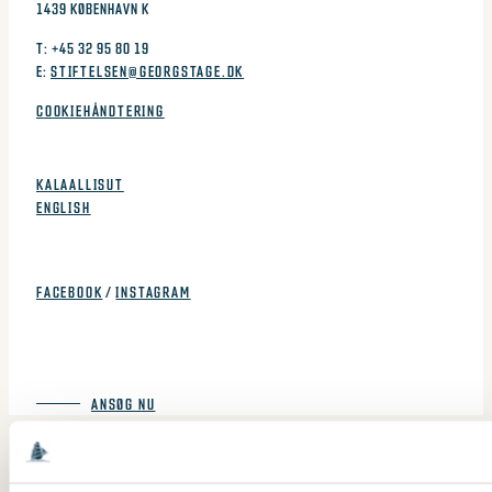
1439 KØBENHAVN K
Mulighederne
T: +45 32 95 80 19
kan
E:
STIFTELSEN@GEORGSTAGE.DK
vælges
COOKIEHÅNDTERING
på
SPROG
varesiden
KALAALLISUT
ENGLISH
FØLG OS
FACEBOOK
/
INSTAGRAM
NÆSTE TOGT: DER ER ÅBENT FOR ANSØGNINGER TIL TOGT 2027-
1 - ANSØGNINGSFRIST D. 15. OKTOBER 2026.
ANSØG NU