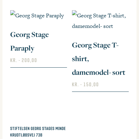
pris
pris
var:
er:
kr.500,00.
kr.20
Georg Stage
Georg Stage T-
Paraply
shirt,
KR.
200,00
damemodel- sort
KR.
150,00
Dette
vare
har
KONTAKT OS
flere
STIFTELSEN GEORG STAGES MINDE
KRUDTLØBSVEJ 73B
varianter.