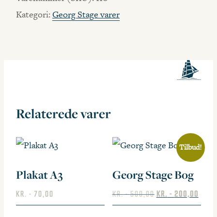
antal
Kategori:
Georg Stage varer
Relaterede varer
Tilbud!
Plakat A3
Georg Stage Bog
Den
Den
KR.
70,00
KR.
500,00
KR.
200,00
oprindelige
aktuel