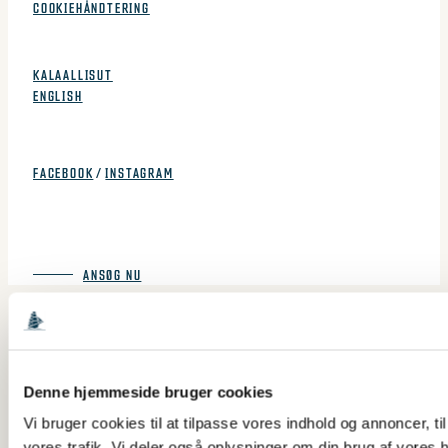
vælges
COOKIEHÅNDTERING
på
SPROG
varesiden
KALAALLISUT
ENGLISH
FØLG OS
FACEBOOK
/
INSTAGRAM
NÆSTE TOGT: DER ER ÅBENT FOR ANSØGNINGER TIL TOGT 2027-
1 - ANSØGNINGSFRIST D. 15. OKTOBER 2026.
ANSØG NU
Denne hjemmeside bruger cookies
Vi bruger cookies til at tilpasse vores indhold og annoncer, til 
vores trafik. Vi deler også oplysninger om din brug af vores