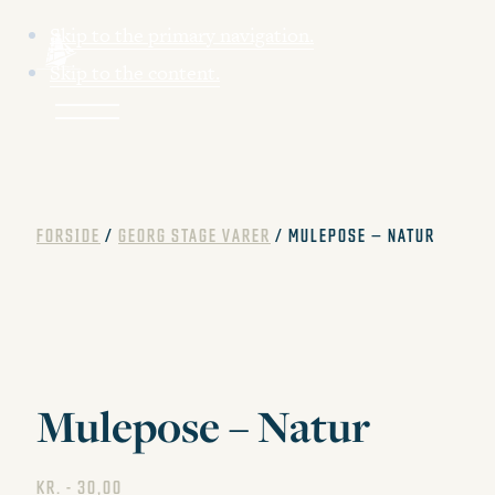
Skip to the primary navigation.
Skip to the content.
FORSIDE
/
GEORG STAGE VARER
/ MULEPOSE – NATUR
Mulepose – Natur
KR.
30,00