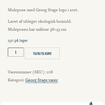
Mulepose med Georg Stage logo i sort.
Lavet af ubleget økologisk bomuld.
Muleposen har målene 38×43 cm
250 på lager
Mulepose
TILFØJ TIL KURV
-
Natur
Varenummer (SKU):
108
antal
Kategori:
Georg Stage varer