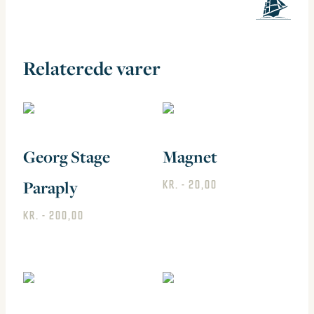
Relaterede varer
Georg Stage
Magnet
Paraply
KR.
20,00
Dette
KR.
200,00
vare
har
flere
varianter.