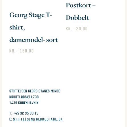
Postkort –
Mulighederne
Georg Stage T-
Dobbelt
kan
shirt,
vælges
KR.
20,00
på
damemodel- sort
varesiden
KR.
150,00
Dette
vare
har
KONTAKT OS
flere
STIFTELSEN GEORG STAGES MINDE
KRUDTLØBSVEJ 73B
varianter.
1439 KØBENHAVN K
Mulighederne
T: +45 32 95 80 19
kan
E:
STIFTELSEN@GEORGSTAGE.DK