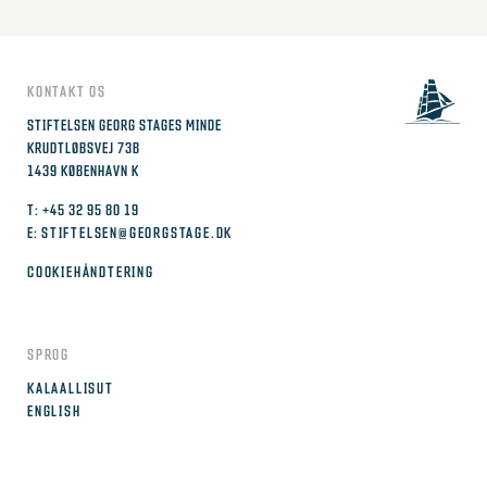
varesiden
KONTAKT OS
STIFTELSEN GEORG STAGES MINDE
KRUDTLØBSVEJ 73B
1439 KØBENHAVN K
T: +45 32 95 80 19
E:
STIFTELSEN@GEORGSTAGE.DK
COOKIEHÅNDTERING
SPROG
KALAALLISUT
ENGLISH