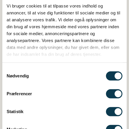
Georg
Vi bruger cookies til at tilpasse vores indhold og
TILFØJ TIL KURV
annoncer, til at vise dig funktioner til sociale medier og til
Stage
at analysere vores trafik. Vi deler også oplysninger om
T-
din brug af vores hjemmeside med vores partnere inden
for sociale medier, annonceringspartnere og
Varenummer (SKU):
508 - Sort
shirt,
analysepartnere. Vores partnere kan kombinere disse
Kategori:
Georg Stage varer
damemodel-
data med andre oplysninger, du har givet dem, eller som
de har indsamlet fra din brug af deres tjenester.
sort
antal
Samtykkevalg
Nødvendig
Relaterede varer
Præferencer
Statistik
Georg Stage